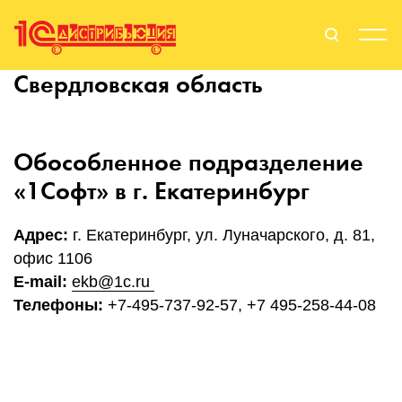
Свердловская область
Поиск
Вход
Стать Партнером
Обособленное подразделение
«1Софт» в г. Екатеринбург
О нас
Адрес:
г. Екатеринбург, ул. Луначарского, д. 81,
офис 1106
Вендоры
E-mail:
ekb@1c.ru
Телефоны:
+7-495-737-92-57, +7 495-258-44-08
Партнерам
События
Сервисы для партнеров