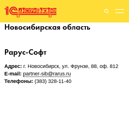
Новосибирская область
Поиск
Вход
Стать Партнером
Рарус-Софт
Адрес:
г. Новосибирск, ул. Фрунзе, 88, оф. 812
E-mail:
partner-sib@rarus.ru
О нас
Телефоны:
(383) 328-11-40
Вендоры
Партнерам
События
Сервисы для партнеров