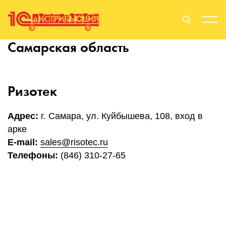
Самарская область
Поиск
Вход
Стать Партнером
Ризотек
Адрес:
г. Самара, ул. Куйбышева, 108, вход в
арке
О нас
E-mail:
sales@risotec.ru
Вендоры
Телефоны:
(846) 310-27-65
Партнерам
События
Сервисы для партнеров