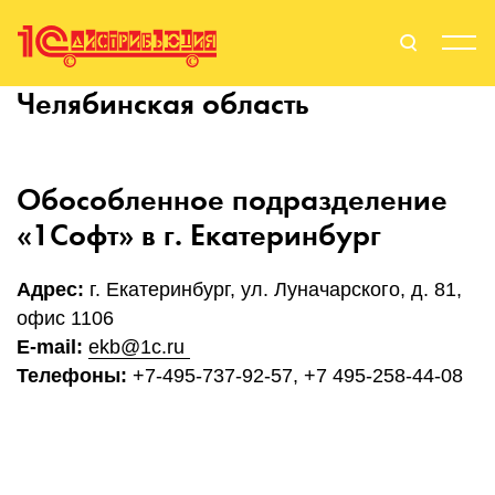
Челябинская область
Поиск
Вход
Стать Партнером
Обособленное подразделение
«1Софт» в г. Екатеринбург
О нас
Адрес:
г. Екатеринбург, ул. Луначарского, д. 81,
офис 1106
Вендоры
E-mail:
ekb@1c.ru
Телефоны:
+7-495-737-92-57, +7 495-258-44-08
Партнерам
События
Сервисы для партнеров