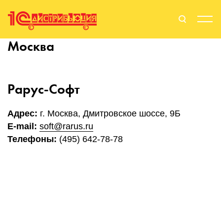
Москва
Поиск
Вход
Стать Партнером
Рарус-Софт
Адрес:
г. Москва, Дмитровское шоссе, 9Б
E-mail:
soft@rarus.ru
О нас
Телефоны:
(495) 642-78-78
Вендоры
Партнерам
События
Сервисы для партнеров