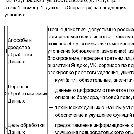
127473, г. Москва, ул. Достоевского, д. 1/21, стр. 1,
этаж 1, помещ. 1, далее – «Оператор») на следующих
1Cофт
условиях:
Любые действия, допустимые россий
совершаемые как с использованием 
Способы и
включая сбор, запись, систематизацию
средства
1
уточнение (обновление, изменение), и
обработки
блокирование, передача третьим лиц
Данных
аналитики Яндекс, VK, сервисов по в
блокировке роботов) удаление, уничт
куки (в т.ч. обязательные, аналитич
Перечень
данные о цифровом отпечатке (то
2
обрабатываемых
описание браузера, часовой пояс, и 
Данных
технических данных о Вашем устр
обеспечение и улучшение функций 
Цель обработки
предоставление информационных 
3
Данных
улучшения пользовательского опы