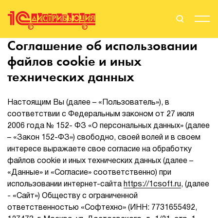
Соглашение об использовании
Поиск
Вход
файлов cookie и иных
технических данных
Стать Партнером
Настоящим Вы (далее – «Пользователь»), в
соответствии с Федеральным законом от 27 июля
О нас
2006 года № 152- ФЗ «О персональных данных» (далее
– «Закон 152-ФЗ») свободно, своей волей и в своем
Вендоры
интересе выражаете свое согласие на обработку
файлов сookie и иных технических данных (далее –
Партнерам
«Данные» и «Согласие» соответственно) при
использовании интернет-сайта
https://1csoft.ru
, (далее
События
- «Сайт») Обществу с ограниченной
ответственностью «Софтехно» (ИНН: 7731655492,
Сервисы для партнеров