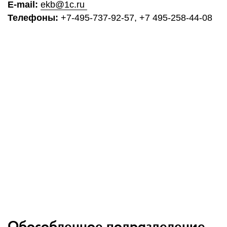
E-mail:
ekb@1c.ru
Телефоны:
+7-495-737-92-57, +7 495-258-44-08
Обособленное подразделение