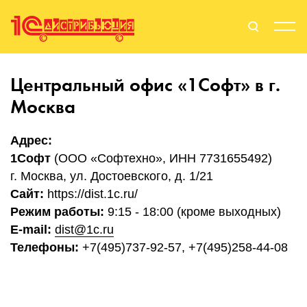
Поиск
Вход
Центральный офис «1Софт» в г.
Москва
Стать Партнером
Адрес:
1Софт
(ООО «Софтехно», ИНН 7731655492)
г. Москва, ул. Достоевского, д. 1/21
О нас
Сайт:
https://dist.1c.ru/
Вендоры
Режим работы:
9:15 - 18:00 (кроме выходных)
E-mail:
dist@1c.ru
Партнерам
Телефоны:
+7(495)737-92-57, +7(495)258-44-08
События
Сервисы для партнеров