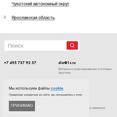
Чукотский автономный округ
Я
Ярославская область
+7 495 737 92 57
dist@1c.ru
Вопросы о лицензировании и оптовых
закупках
Следите за нашими новостями в социальных сетях
Мы используем файлы
cookie
.
Продолжая находиться на сайте, вы соглашаетесь с этим.
ПРИНИМАЮ
©
ООО «Софтехно»
. Все права защищены. Все торговые марки являются
собственностью их правообладателей