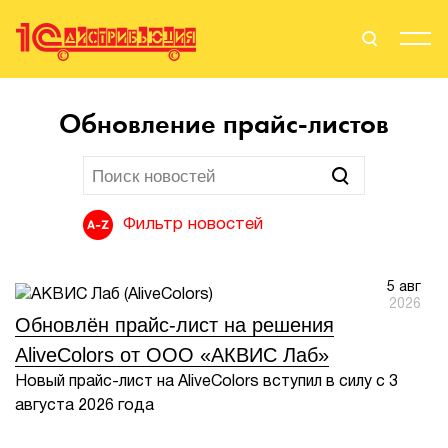
Поиск
Вход
Обновление прайс-листов
Стать Партнером
Фильтр новостей
О нас
5 авг
Вендоры
2026
Обновлён прайс-лист на решения
Партнерам
AliveColors от ООО «АКВИС Лаб»
Новый прайс-лист на AliveColors вступил в силу с 3
События
августа 2026 года
Сервисы для партнеров