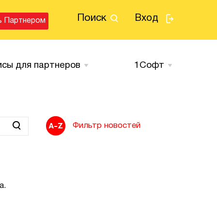
Поиск
Вход
ь Партнером
исы для партнеров
1Cофт
Фильтр новостей
а.