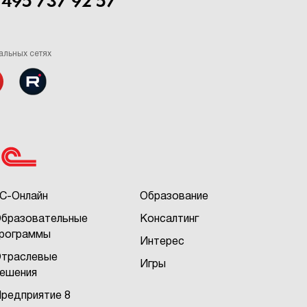
 495 737 92 57
альных сетях
С-Онлайн
Образование
бразовательные
Консалтинг
рограммы
Интерес
траслевые
Игры
ешения
редприятие 8