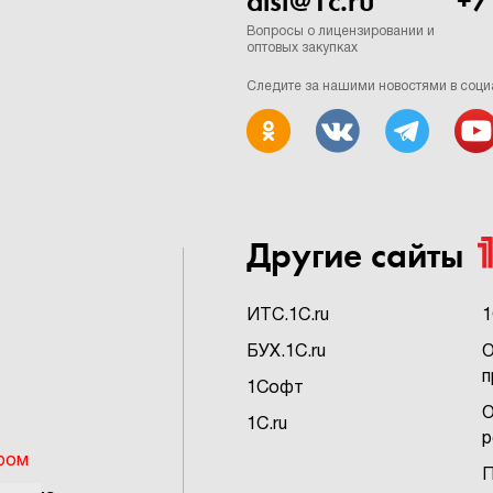
dist@1c.ru
+7
Вопросы о лицензировании и
оптовых закупках
Следите за нашими новостями в соци
Другие сайты
ИTC.1C.ru
1
БУХ.1C.ru
О
п
1Софт
О
1C.ru
р
ром
П