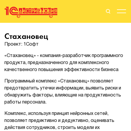
Поиск
Вход
Стахановец
Проект: 1Софт
Стать Партнером
«Стахановец» - компания-разработчик программного
продукта, предназначенного для комплексного
качественного повышения эффективности бизнеса
О нас
Программный комплекс «Стахановец» позволяет
Вендоры
предотвратить утечки информации, выявить риски и
обнаружить факторы, влияющие на продуктивность
Партнерам
работы персонала.
Комплекс, используя принцип нейронных сетей,
События
позволяет предиктивно и дедуктивно, оценивать
действия сотрудников, строить модели их
Сервисы для партнеров