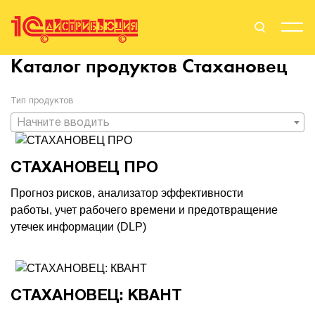
Каталог продуктов
Стахановец
Поиск
Вход
Тип продуктов
Стать Партнером
Начните вводить
СТАХАНОВЕЦ ПРО
О нас
Прогноз рисков, анализатор эффективности
работы, учет рабочего времени и предотвращение
Вендоры
утечек информации (DLP)
Партнерам
События
СТАХАНОВЕЦ: КВАНТ
Сервисы для партнеров