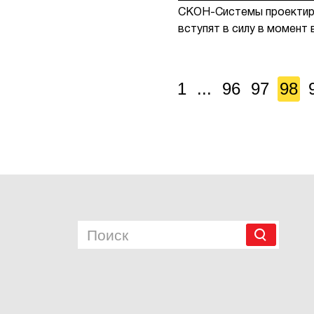
СКОН-Системы проектиро
вступят в силу в момен
1
...
96
97
98