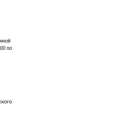
енной
00 по
ского