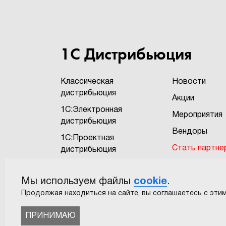
1С Дистрибьюция
Классическая
Новости
дистрибьюция
Акции
1С:Электронная
Мероприятия
дистрибьюция
Вендоры
1С:Проектная
Стать партне
дистрибьюция
Бонусная про
1С:Экзотика
"1Софт+"
Мы используем файлы
cookie
.
САПР
Пользовател
Продолжая находиться на сайте, вы соглашаетесь с этим
соглашение
ПРИНИМАЮ