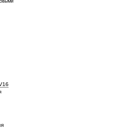
новыми
V16
я
ия