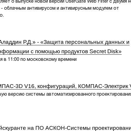
ляет о выпуске новой версии UserGate Web Filter с двумя 
 - облачным антивирусом и антивирусным модулем от
о.
ладдин Р.Д.» - «Защита персональных данных и
нформации с помощью продуктов Secret Disk»
я в 11:00 по московскому времени
МПАС-3D V16, конфигураций, КОМПАС-Электрик 
ую версию системы автоматизированного проектировани
ейскуранте на ПО АСКОН-Системы проектирован