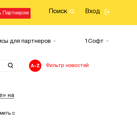
Поиск
Вход
ь Партнером
исы для партнеров
1Cофт
Фильтр новостей
е» на
мить с