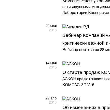
Компания Entensys объяв
антивирусными модулями
Лаборатории Касперског
20 мая
2015
Вебинар Компании «А
критически важной и
Вебинар состоится 28 ма
14 мая
2015
О старте продаж КО
АСКОН представляет нов
КОМПАС-3D V16
29 апр
2015
Об изменениях в пр