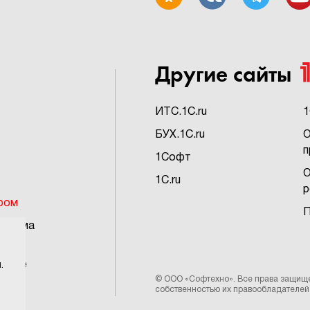
Другие сайты
ИTC.1C.ru
1
БУХ.1C.ru
О
п
1Софт
О
1C.ru
р
ром
П
грамма
ьское
.
©
ООО «Софтехно»
. Все права защищ
собственностью их правообладателей