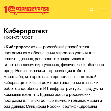
Поиск
Вход
Киберпротект
Проект: 1Софт
Стать Партнером
«
Киберпротект
»
— российский разработчик
программного обеспечения мирового уровня для
защиты данных, резервного копирования и
О нас
восстановления виртуальных, физических и облачных
сред. Наши заказчики – организации любого
Вендоры
масштаба, которые заинтересованы в надежной
киберзащите и быстром восстановлении данных и
Партнерам
работоспособности ИТ-инфраструктуры. Продукты
компании входят в Единый реестр российских
События
программ для электронных вычислительных машин и
баз данных Минцифры России, сертифицированы
Сервисы для партнеров