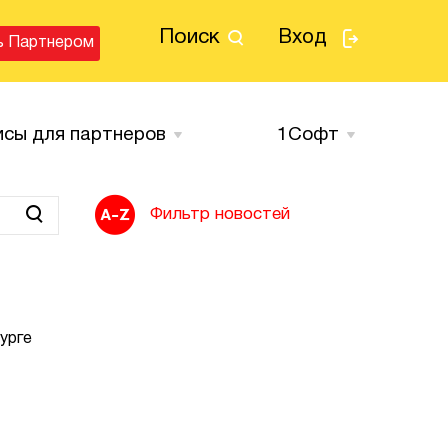
Поиск
Вход
ь Партнером
исы для партнеров
1Cофт
Фильтр новостей
урге