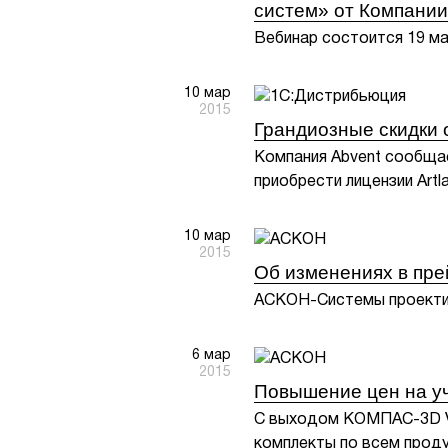
систем» от Компании
Вебинар состоится 19 ма
10 мар
2015
Грандиозные скидки 
Компания Abvent сообщае
приобрести лицензии Artla
10 мар
2015
Об изменениях в пр
АСКОН-Системы проектир
6 мар
2015
Повышение цен на у
С выходом КОМПАС-3D V1
комплекты по всем прод