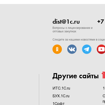
dist@1c.ru
+7
Вопросы о лицензировании и
оптовых закупках
Следите за нашими новостями в соци
Другие сайты
ИTC.1C.ru
1
БУХ.1C.ru
О
п
1Софт