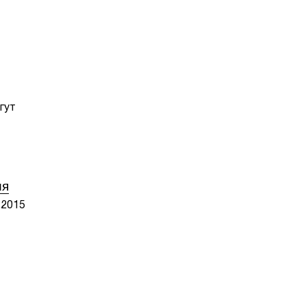
гут
ия
.2015