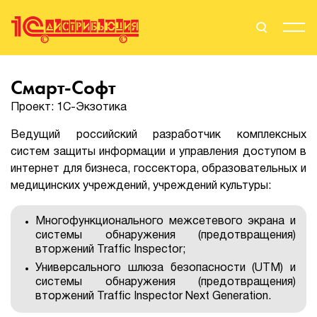
Поиск
Вход
Смарт-Софт
Проект: 1С-Экзотика
Стать Партнером
Ведущий российский разработчик комплексных
систем защиты информации и управления доступом в
интернет для бизнеса, госсектора, образовательных и
О нас
медицинских учреждений, учреждений культуры:
Вендоры
Многофункционального межсетевого экрана и
системы обнаружения (предотвращения)
Партнерам
вторжений Traffic Inspector;
Универсального шлюза безопасности (UTM) и
События
системы обнаружения (предотвращения)
вторжений Traffic Inspector Next Generation.
Сервисы для партнеров