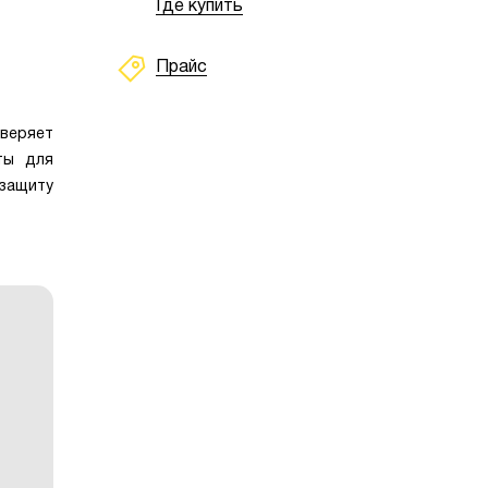
Где купить
Прайс
оверяет
ты для
 защиту