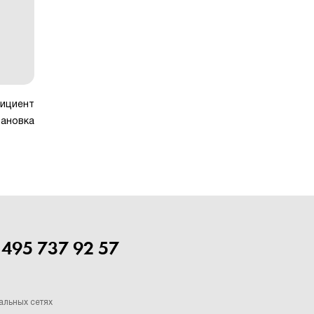
фициент
тановка
 495 737 92 57
альных сетях