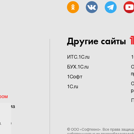
Другие сайты
ИTC.1C.ru
1
БУХ.1C.ru
О
п
1Софт
О
1C.ru
р
ром
П
грамма
ьское
.
©
ООО «Софтехно»
. Все права защищ