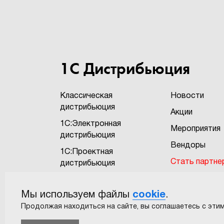
1С Дистрибьюция
Классическая
Новости
дистрибьюция
Акции
1С:Электронная
Мероприятия
дистрибьюция
Вендоры
1С:Проектная
Стать партне
дистрибьюция
Бонусная про
1С:Экзотика
"1Софт+"
Мы используем файлы
cookie
.
САПР
Пользовател
Продолжая находиться на сайте, вы соглашаетесь с этим
соглашение