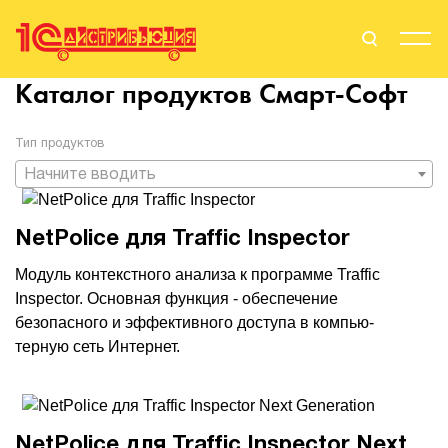
Каталог продуктов
Смарт-Софт
Поиск
Вход
Тип продуктов
Стать Партнером
Начните вводить
NetPolice для Traffic Inspector
О нас
Модуль контекстного анализа к программе Traffic
Inspector. Основная функция - обеспечение
Вендоры
безопасного и эффективного доступа в компью-
терную сеть Интернет.
Партнерам
События
Сервисы для партнеров
NetPolice для Traffic Inspector Next