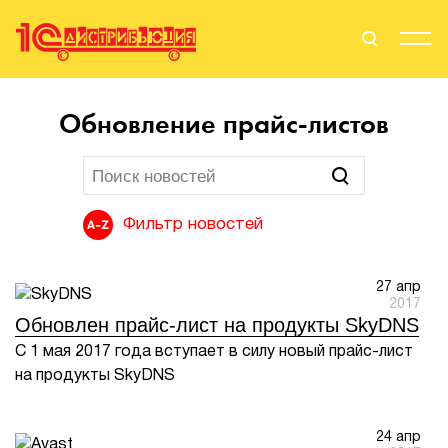
Поиск
Вход
Обновление прайс-листов
Стать Партнером
Фильтр новостей
О нас
27 апр
Вендоры
2017
Обновлен прайс-лист на продукты SkyDNS
Партнерам
С 1 мая 2017 года вступает в силу новый прайс-лист
на продукты SkyDNS
События
Сервисы для партнеров
24 апр