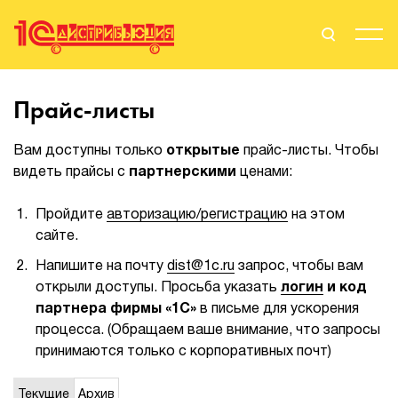
Поиск
Вход
Прайс-листы
Стать Партнером
Вам доступны только
открытые
прайс-листы. Чтобы
видеть прайсы с
партнерскими
ценами:
Пройдите
авторизацию/регистрацию
на этом
О нас
сайте.
Вендоры
Напишите на почту
dist@1c.ru
запрос, чтобы вам
открыли доступы. Просьба указать
логин
и код
Партнерам
партнера фирмы «1С»
в письме для ускорения
процесса. (Обращаем ваше внимание, что запросы
События
принимаются только с корпоративных почт)
Сервисы для партнеров
Текущие
Архив