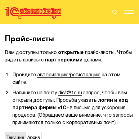
Поиск
Вход
Прайс-листы
Стать Партнером
Вам доступны только
открытые
прайс-листы. Чтобы
видеть прайсы с
партнерскими
ценами:
Пройдите
авторизацию/регистрацию
на этом
О нас
сайте.
Вендоры
Напишите на почту
dist@1c.ru
запрос, чтобы вам
открыли доступы. Просьба указать
логин
и код
Партнерам
партнера фирмы «1С»
в письме для ускорения
процесса. (Обращаем ваше внимание, что запросы
События
принимаются только с корпоративных почт)
Сервисы для партнеров
Текущие
Архив