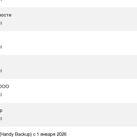
ности
с)
с)
с)
 ООО
с)
up
с)
Handy Backup) c 1 января 2026