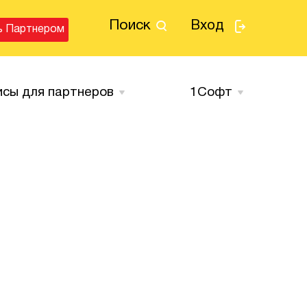
Поиск
Вход
ь Партнером
исы для партнеров
1Cофт