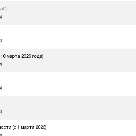
at!)
с)
с)
10 марта 2026 года)
с)
с)
с)
ости (с 1 марта 2026)
с)