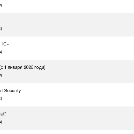
с)
с)
 1С»
с)
с 1 января 2026 года)
с)
t Security
с)
at!)
с)