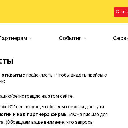
Стат
Партнерам
События
Серв
сты
о
открытые
прайс-листы. Чтобы видеть прайсы с
и:
зацию/регистрацию
на этом сайте.
у
dist@1c.ru
запрос, чтобы вам открыли доступы.
логин
и код партнера фирмы «1С»
в письме для
са. (Обращаем ваше внимание, что запросы