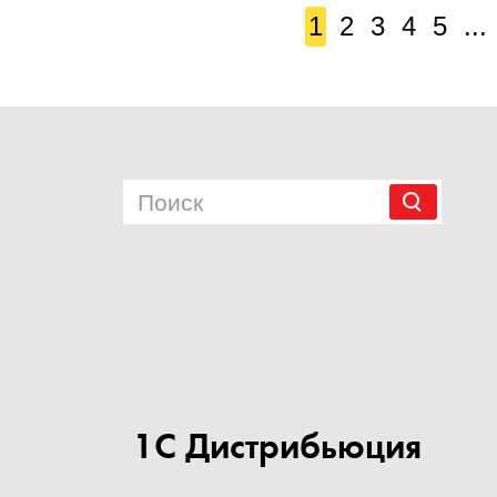
1
2
3
4
5
...
1С Дистрибьюция