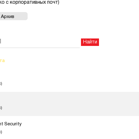
о с корпоративных почт)
Архив
Найти
та
с)
с)
t Security
с)