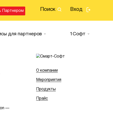
Поиск
Вход
ь Партнером
исы для партнеров
1Cофт
,
О компании
Мероприятия
Продукты
Прайс
ion —