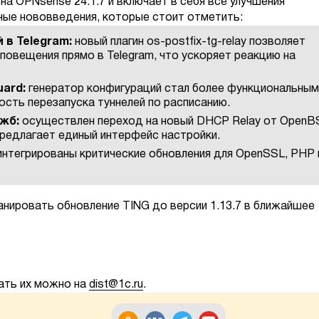
 на OPNsense 24.1.7 и включает в себя все улучшения
вные нововведения, которые стоит отметить:
в Telegram:
новый плагин os-postfix-tg-relay позволяет
овещения прямо в Telegram, что ускоряет реакцию на
uard:
генератор конфигураций стал более функциональным
сть перезапуска туннелей по расписанию.
ужб:
осуществлен переход на новый DHCP Relay от OpenB
редлагает единый интерфейс настройки.
нтегрированы критические обновления для OpenSSL, PHP 
нировать обновление TING до версии 1.13.7 в ближайшее
дать их можно на
dist@1c.ru
.