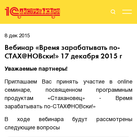
Поиск
Вход
8 дек 2015
Вебинар «Время зарабатывать по-
Стать Партнером
СТАХ@НОВски!» 17 декабря 2015 г
Уважаемые партнеры!
О нас
Приглашаем Вас принять участие в online
семинаре, посвященном программным
Вендоры
продуктам «Стахановец» - Время
Партнерам
зарабатывать по-СТАХ@НОВски!»
В ходе вебинара будут рассмотрены
События
следующие вопросы
Сервисы для партнеров