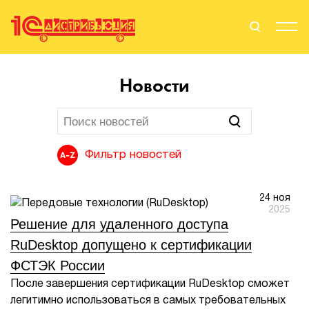
Поиск
Вход
Новости
Стать Партнером
Фильтр новостей
О нас
24 ноя
Вендоры
2025
Решение для удаленного доступа
Партнерам
RuDesktop допущено к сертификации
ФСТЭК России
События
После завершения сертификации RuDesktop сможет
легитимно использоваться в самых требовательных
Сервисы для партнеров