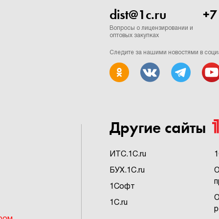
dist@1c.ru
+7
Вопросы о лицензировании и
оптовых закупках
Следите за нашими новостями в соци
Другие сайты
ИTC.1C.ru
1
БУХ.1C.ru
О
п
1Софт
О
1C.ru
р