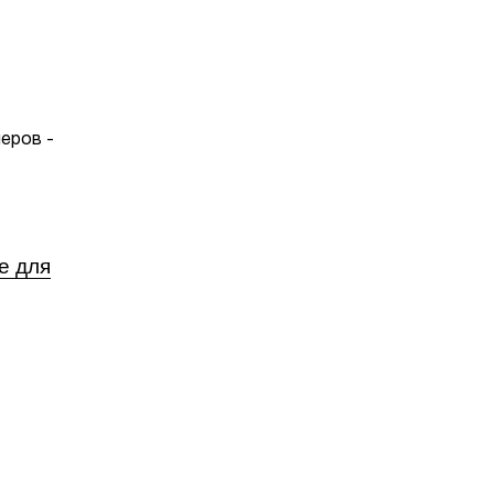
еров -
е для