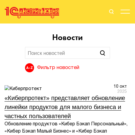
Поиск
Вход
Новости
Стать Партнером
Фильтр новостей
О нас
10 окт
Вендоры
2025
«Киберпротект» представляет обновление
Партнерам
линейки продуктов для малого бизнеса и
частных пользователей
События
Обновление продуктов «Кибер Бэкап Персональный»,
«Кибер Бэкап Малый Бизнес» и «Кибер Бэкап
Сервисы для партнеров