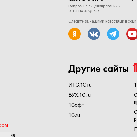
Вопросы о лицензировании и
оптовых закупках
Следите за нашими новостями в соци
Другие сайты
ИTC.1C.ru
1
БУХ.1C.ru
О
п
1Софт
О
1C.ru
р
ром
П
грамма