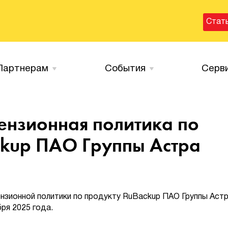
Стат
Партнерам
События
Серв
ензионная политика по
ckup ПАО Группы Астра
нзионной политики по продукту RuBackup ПАО Группы Астр
бря 2025 года.