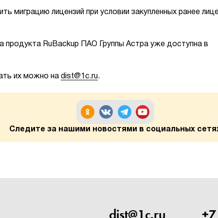
ть миграцию лицензий при условии закупленных ранее лиц
ка продукта RuBackup ПАО Группы Астра уже доступна в
дать их можно на
dist@1c.ru
.
Следите за нашими новостями в социальных сетя
dist@1c.ru
+7