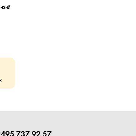
ензий
х
 495 737 92 57