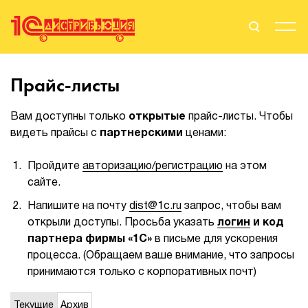
Поиск
Вход
Прайс-листы
Стать Партнером
Вам доступны только
открытые
прайс-листы. Чтобы
видеть прайсы с
партнерскими
ценами:
Пройдите
авторизацию/регистрацию
на этом
О нас
сайте.
Вендоры
Напишите на почту
dist@1c.ru
запрос, чтобы вам
открыли доступы. Просьба указать
логин
и код
Партнерам
партнера фирмы «1С»
в письме для ускорения
процесса. (Обращаем ваше внимание, что запросы
События
принимаются только с корпоративных почт)
Сервисы для партнеров
Текущие
Архив