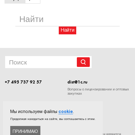
1Cофт
Найти
+7 495 737 92 57
dist@1c.ru
Вопросы о лицензировании и оптовых
закупках
Следите за нашими новостями в социальных сетях
Мы используем файлы
cookie
.
Продолжая находиться на сайте, вы соглашаетесь с этим.
ПРИНИМАЮ
©
ООО «Софтехно»
. Все права защищены. Все торговые марки являются