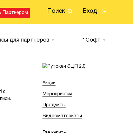
Поиск
Вход
ь Партнером
исы для партнеров
1Cофт
Акции
И с
Мероприятия
писи.
Продукты
Видеоматериалы
Где купить