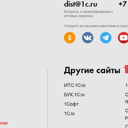
dist@1c.ru
+7
Вопросы о лицензировании и
оптовых закупках
Следите за нашими новостями в соци
Другие сайты
ИTC.1C.ru
1
БУХ.1C.ru
О
п
1Софт
О
1C.ru
р
ром
П