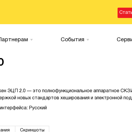
Стат
Партнерам
События
Серв
0
кен ЭЦП 2.0 — это полнофункциональное аппаратное СКЗ
ержкой новых стандартов хеширования и электронной под
интерфейса: Русский
ания
Скриншоты