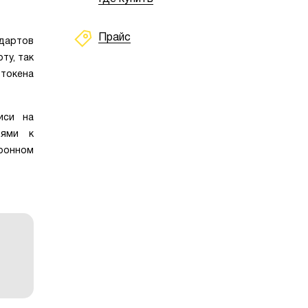
Прайс
дартов
ту, так
-токена
иси на
иями к
ронном