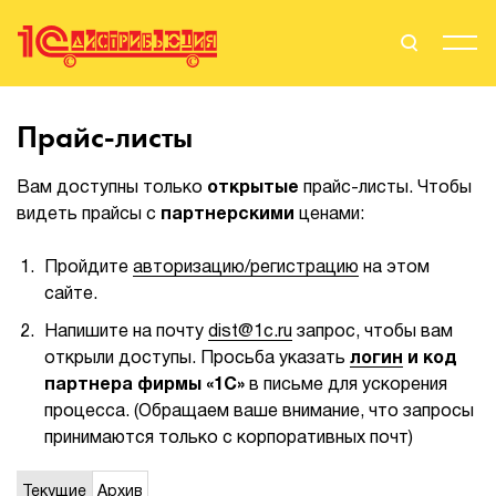
Поиск
Вход
Прайс-листы
Стать Партнером
Вам доступны только
открытые
прайс-листы. Чтобы
видеть прайсы с
партнерскими
ценами:
Пройдите
авторизацию/регистрацию
на этом
О нас
сайте.
Вендоры
Напишите на почту
dist@1c.ru
запрос, чтобы вам
открыли доступы. Просьба указать
логин
и код
Партнерам
партнера фирмы «1С»
в письме для ускорения
процесса. (Обращаем ваше внимание, что запросы
События
принимаются только с корпоративных почт)
Сервисы для партнеров
Текущие
Архив