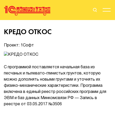
Поиск
Вход
КРЕДО ОТКОС
Стать Партнером
Проект: 1Софт
О нас
С программой поставляется начальная база из
песчаных и пылевато-глинистых грунтов, которую
Вендоры
можно дополнять новыми грунтами и уточнять их
физико-механические характеристики. Программа
Партнерам
включена в единый реестр российских программ для
ЭВМ и баз данных Минкомсвязи РФ — Запись в
События
реестре от 03.05.2017 №3506
Сервисы для партнеров