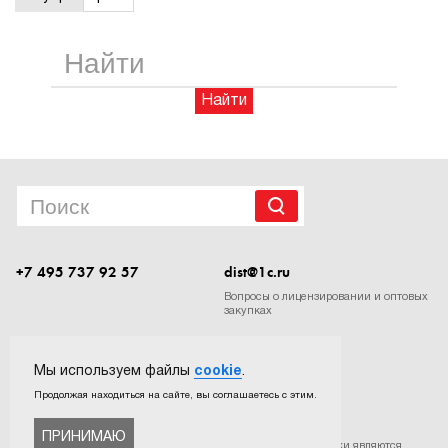
1Cофт
Найти
+7 495 737 92 57
dist@1c.ru
Вопросы о лицензировании и оптовых
закупках
Следите за нашими новостями в социальных сетях
Мы используем файлы
cookie
.
Продолжая находиться на сайте, вы соглашаетесь с этим.
ПРИНИМАЮ
©
ООО «Софтехно»
. Все права защищены. Все торговые марки являются