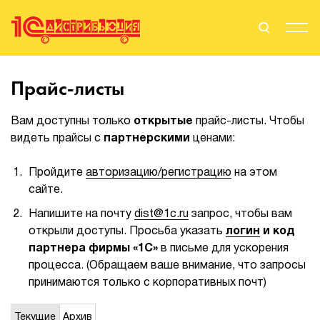
Поиск
Вход
Прайс-листы
Стать Партнером
Вам доступны только
открытые
прайс-листы. Чтобы
видеть прайсы с
партнерскими
ценами:
Пройдите
авторизацию/регистрацию
на этом
О нас
сайте.
Вендоры
Напишите на почту
dist@1c.ru
запрос, чтобы вам
открыли доступы. Просьба указать
логин
и код
Партнерам
партнера фирмы «1С»
в письме для ускорения
процесса. (Обращаем ваше внимание, что запросы
События
принимаются только с корпоративных почт)
Сервисы для партнеров
Текущие
Архив