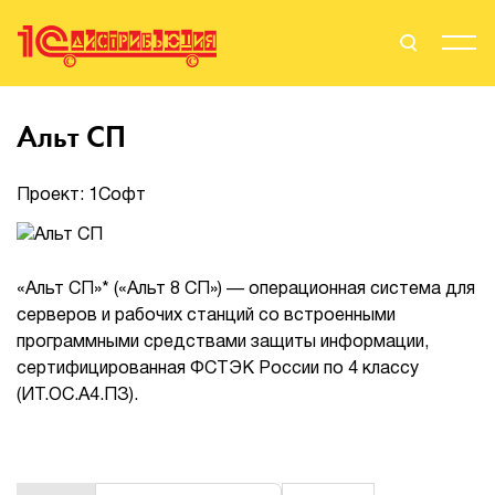
Поиск
Вход
Альт СП
Стать Партнером
Проект: 1Софт
О нас
«Альт СП»* («Альт 8 СП») — операционная система для
серверов и рабочих станций со встроенными
Вендоры
программными средствами защиты информации,
сертифицированная ФСТЭК России по 4 классу
Партнерам
(ИТ.ОС.А4.ПЗ).
События
Сервисы для партнеров