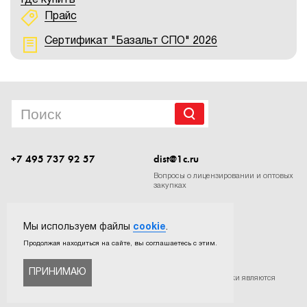
Где купить
Прайс
Сертификат "Базальт СПО" 2026
+7 495 737 92 57
dist@1c.ru
Вопросы о лицензировании и оптовых
закупках
Следите за нашими новостями в социальных сетях
Мы используем файлы
cookie
.
Продолжая находиться на сайте, вы соглашаетесь с этим.
ПРИНИМАЮ
©
ООО «Софтехно»
. Все права защищены. Все торговые марки являются
собственностью их правообладателей