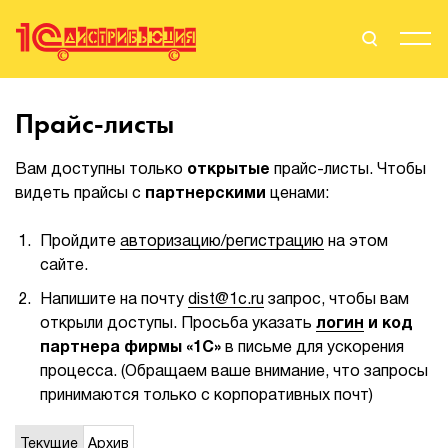
Поиск
Вход
Прайс-листы
Стать Партнером
Вам доступны только
открытые
прайс-листы. Чтобы
видеть прайсы с
партнерскими
ценами:
Пройдите
авторизацию/регистрацию
на этом
О нас
сайте.
Вендоры
Напишите на почту
dist@1c.ru
запрос, чтобы вам
открыли доступы. Просьба указать
логин
и код
Партнерам
партнера фирмы «1С»
в письме для ускорения
процесса. (Обращаем ваше внимание, что запросы
События
принимаются только с корпоративных почт)
Сервисы для партнеров
Текущие
Архив