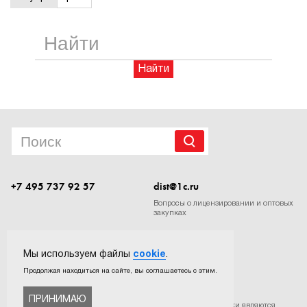
1Cофт
Найти
+7 495 737 92 57
dist@1c.ru
Вопросы о лицензировании и оптовых
закупках
Следите за нашими новостями в социальных сетях
Мы используем файлы
cookie
.
Продолжая находиться на сайте, вы соглашаетесь с этим.
ПРИНИМАЮ
©
ООО «Софтехно»
. Все права защищены. Все торговые марки являются