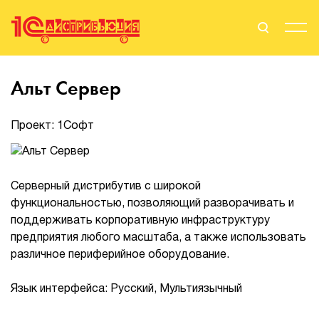
Поиск
Вход
Альт Сервер
Стать Партнером
Проект: 1Софт
О нас
Серверный дистрибутив с широкой
функциональностью, позволяющий разворачивать и
Вендоры
поддерживать корпоративную инфраструктуру
предприятия любого масштаба, а также использовать
Партнерам
различное периферийное оборудование.
События
Язык интерфейса: Русский, Мультиязычный
Сервисы для партнеров