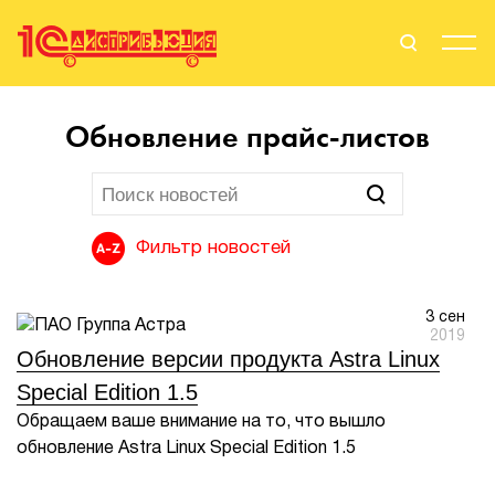
Поиск
Вход
Обновление прайс-листов
Стать Партнером
Фильтр новостей
О нас
3 сен
Вендоры
2019
Обновление версии продукта Astra Linux
Партнерам
Special Edition 1.5
Обращаем ваше внимание на то, что вышло
События
обновление Astra Linux Special Edition 1.5
Сервисы для партнеров