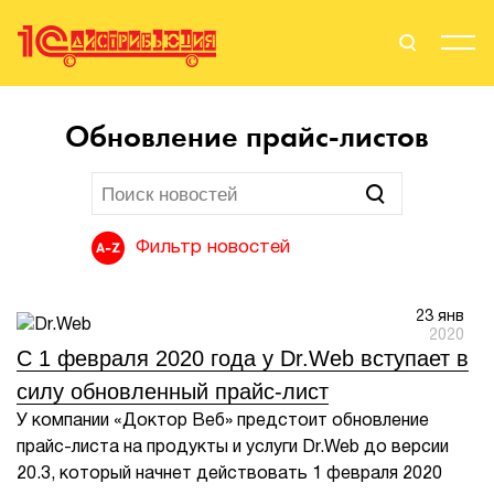
Поиск
Вход
Обновление прайс-листов
Стать Партнером
Фильтр новостей
О нас
23 янв
Вендоры
2020
С 1 февраля 2020 года у Dr.Web вступает в
Партнерам
силу обновленный прайс-лист
У компании «Доктор Веб» предстоит обновление
События
прайс-листа на продукты и услуги Dr.Web до версии
20.3, который начнет действовать 1 февраля 2020
Сервисы для партнеров