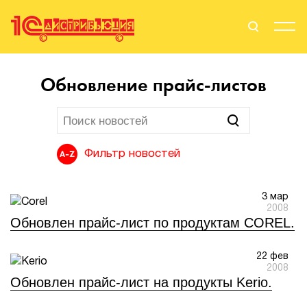
Поиск
Вход
Обновление прайс-листов
Стать Партнером
Фильтр новостей
О нас
3 мар
Вендоры
2008
Обновлен прайс-лист по продуктам COREL.
Партнерам
22 фев
События
2008
Обновлен прайс-лист на продукты Kerio.
Сервисы для партнеров