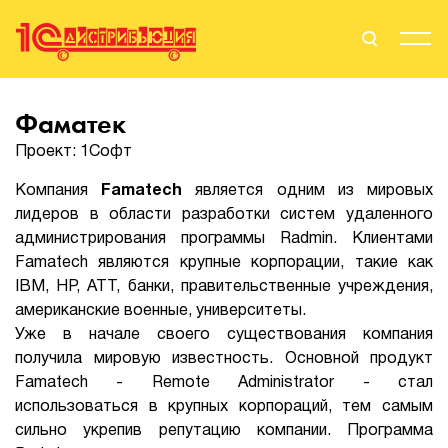
Поиск
Вход
Фаматек
Проект: 1Софт
Стать Партнером
Компания
Famatech
является одним из мировых
лидеров в области разработки систем удаленного
администрирования программы Radmin. Клиентами
О нас
Famatech являются крупные корпорации, такие как
IBM, HP, ATT, банки, правительственные учреждения,
Вендоры
американские военные, университеты.
Уже в начале своего существования компания
Партнерам
получила мировую известность. Основной продукт
Famatech - Remote Administrator - стал
События
использоваться в крупных корпораций, тем самым
сильно укрепив репутацию компании. Программа
Сервисы для партнеров