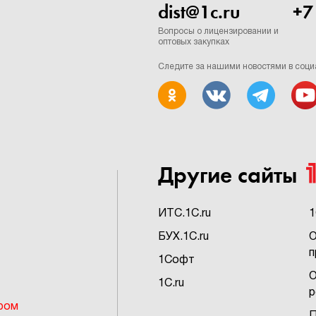
dist@1c.ru
+7
Вопросы о лицензировании и
оптовых закупках
Следите за нашими новостями в соци
Другие сайты
ИTC.1C.ru
1
БУХ.1C.ru
О
п
1Софт
О
1C.ru
р
ром