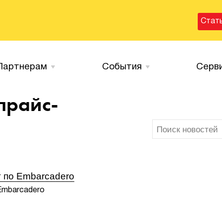
Стат
Партнерам
События
Серв
прайс-
 по Embarcadero
Embarcadero