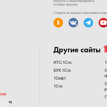
Вопросы о лицензировании и
оптовых закупках
Следите за нашими новостями в соци
Другие сайты
ИTC.1C.ru
1
БУХ.1C.ru
О
п
1Софт
О
1C.ru
р
ром
П
грамма