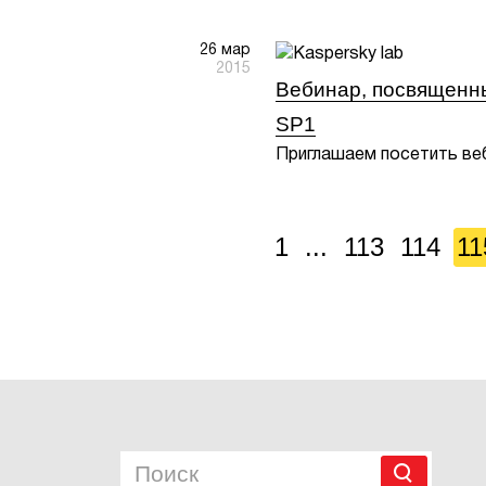
26 мар
2015
Вебинар, посвященны
SP1
Приглашаем посетить ве
1
...
113
114
11