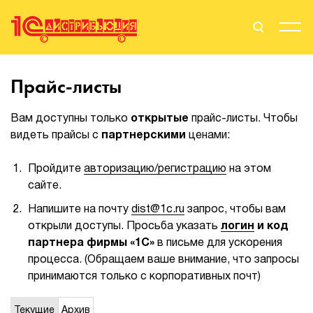
Поиск
Вход
Прайс-листы
Стать Партнером
Вам доступны только
открытые
прайс-листы. Чтобы
видеть прайсы с
партнерскими
ценами:
Пройдите
авторизацию/регистрацию
на этом
О нас
сайте.
Вендоры
Напишите на почту
dist@1c.ru
запрос, чтобы вам
открыли доступы. Просьба указать
логин
и код
Партнерам
партнера фирмы «1С»
в письме для ускорения
процесса. (Обращаем ваше внимание, что запросы
События
принимаются только с корпоративных почт)
Сервисы для партнеров
Текущие
Архив