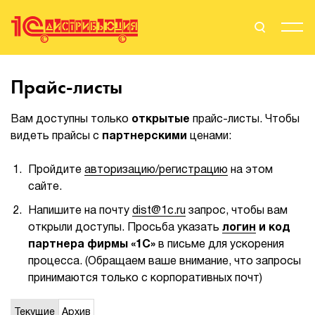
Поиск
Вход
Прайс-листы
Стать Партнером
Вам доступны только
открытые
прайс-листы. Чтобы
видеть прайсы с
партнерскими
ценами:
Пройдите
авторизацию/регистрацию
на этом
О нас
сайте.
Вендоры
Напишите на почту
dist@1c.ru
запрос, чтобы вам
открыли доступы. Просьба указать
логин
и код
Партнерам
партнера фирмы «1С»
в письме для ускорения
процесса. (Обращаем ваше внимание, что запросы
События
принимаются только с корпоративных почт)
Сервисы для партнеров
Текущие
Архив