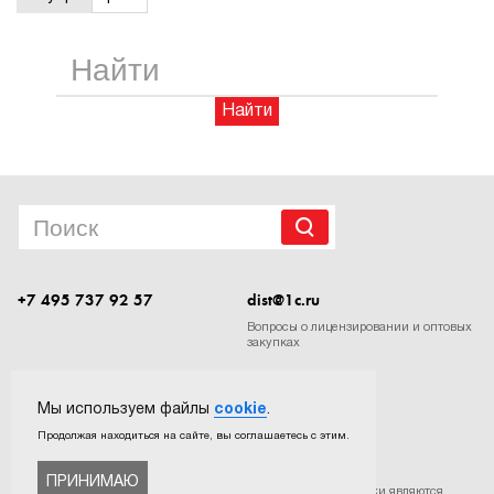
1Cофт
Найти
+7 495 737 92 57
dist@1c.ru
Вопросы о лицензировании и оптовых
закупках
Следите за нашими новостями в социальных сетях
Мы используем файлы
cookie
.
Продолжая находиться на сайте, вы соглашаетесь с этим.
ПРИНИМАЮ
©
ООО «Софтехно»
. Все права защищены. Все торговые марки являются