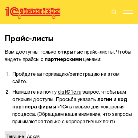
Поиск
Вход
Прайс-листы
Стать Партнером
Вам доступны только
открытые
прайс-листы. Чтобы
видеть прайсы с
партнерскими
ценами:
Пройдите
авторизацию/регистрацию
на этом
О нас
сайте.
Вендоры
Напишите на почту
dist@1c.ru
запрос, чтобы вам
открыли доступы. Просьба указать
логин
и код
Партнерам
партнера фирмы «1С»
в письме для ускорения
процесса. (Обращаем ваше внимание, что запросы
События
принимаются только с корпоративных почт)
Сервисы для партнеров
Текущие
Архив