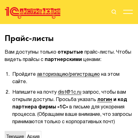
Поиск
Вход
Прайс-листы
Стать Партнером
Вам доступны только
открытые
прайс-листы. Чтобы
видеть прайсы с
партнерскими
ценами:
Пройдите
авторизацию/регистрацию
на этом
О нас
сайте.
Вендоры
Напишите на почту
dist@1c.ru
запрос, чтобы вам
открыли доступы. Просьба указать
логин
и код
Партнерам
партнера фирмы «1С»
в письме для ускорения
процесса. (Обращаем ваше внимание, что запросы
События
принимаются только с корпоративных почт)
Сервисы для партнеров
Текущие
Архив