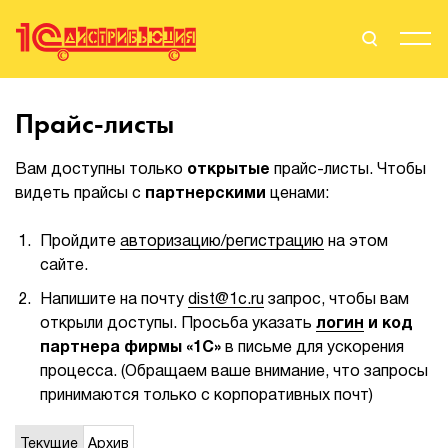
Поиск
Вход
Прайс-листы
Стать Партнером
Вам доступны только
открытые
прайс-листы. Чтобы
видеть прайсы с
партнерскими
ценами:
Пройдите
авторизацию/регистрацию
на этом
О нас
сайте.
Вендоры
Напишите на почту
dist@1c.ru
запрос, чтобы вам
открыли доступы. Просьба указать
логин
и код
Партнерам
партнера фирмы «1С»
в письме для ускорения
процесса. (Обращаем ваше внимание, что запросы
События
принимаются только с корпоративных почт)
Сервисы для партнеров
Текущие
Архив