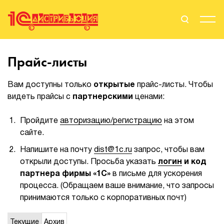
Поиск
Вход
Прайс-листы
Стать Партнером
Вам доступны только
открытые
прайс-листы. Чтобы
видеть прайсы с
партнерскими
ценами:
Пройдите
авторизацию/регистрацию
на этом
О нас
сайте.
Вендоры
Напишите на почту
dist@1c.ru
запрос, чтобы вам
открыли доступы. Просьба указать
логин
и код
Партнерам
партнера фирмы «1С»
в письме для ускорения
процесса. (Обращаем ваше внимание, что запросы
События
принимаются только с корпоративных почт)
Сервисы для партнеров
Текущие
Архив