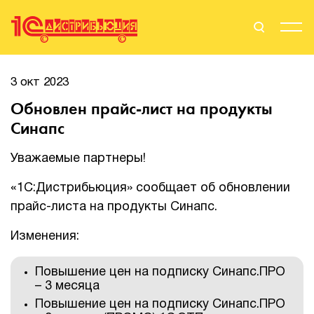
Поиск
Вход
3 окт 2023
Обновлен прайс-лист на продукты
Стать Партнером
Синапс
Уважаемые партнеры!
О нас
«1С:Дистрибьюция» сообщает об обновлении
прайс-листа на продукты Синапс.
Вендоры
Изменения:
Партнерам
Повышение цен на подписку Синапс.ПРО
События
– 3 месяца
Повышение цен на подписку Синапс.ПРО
Сервисы для партнеров