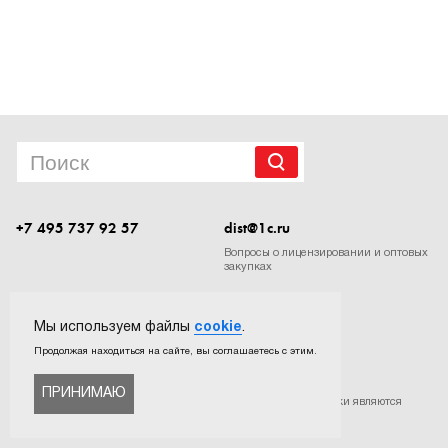
1Cофт
+7 495 737 92 57
dist@1c.ru
Вопросы о лицензировании и оптовых
закупках
Следите за нашими новостями в социальных сетях
Мы используем файлы
cookie
.
Продолжая находиться на сайте, вы соглашаетесь с этим.
ПРИНИМАЮ
©
ООО «Софтехно»
. Все права защищены. Все торговые марки являются
собственностью их правообладателей