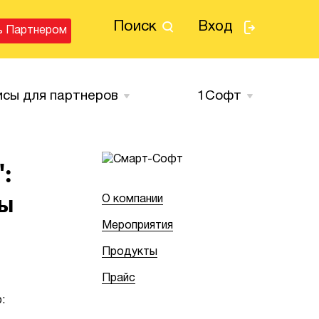
Поиск
Вход
ь Партнером
исы для партнеров
1Cофт
:
ны
О компании
Мероприятия
Продукты
Прайс
: